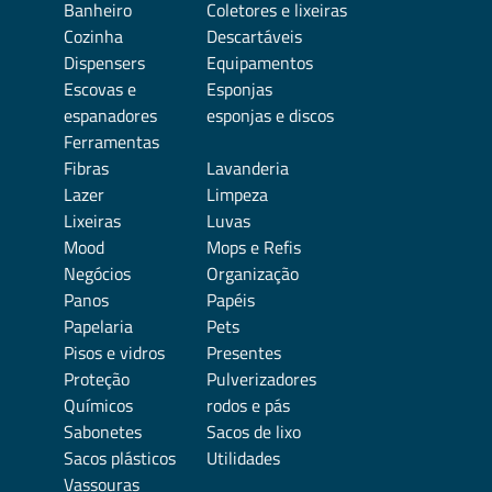
Banheiro
Coletores e lixeiras
Cozinha
Descartáveis
Dispensers
Equipamentos
Escovas e
Esponjas
espanadores
esponjas e discos
Ferramentas
Fibras
Lavanderia
Lazer
Limpeza
Lixeiras
Luvas
Mood
Mops e Refis
Negócios
Organização
Panos
Papéis
Papelaria
Pets
Pisos e vidros
Presentes
Proteção
Pulverizadores
Químicos
rodos e pás
Sabonetes
Sacos de lixo
Sacos plásticos
Utilidades
Vassouras