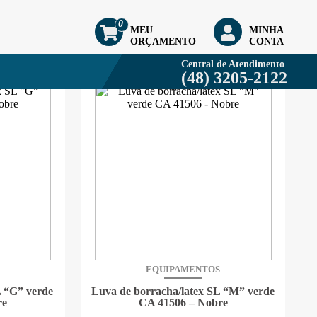
0
MEU
MINHA
ORÇAMENTO
CONTA
Central de Atendimento
Resultado
10 Produtos
em
1 Páginas
(48) 3205-2122
EQUIPAMENTOS
L “G” verde
Luva de borracha/latex SL “M” verde
re
CA 41506 – Nobre