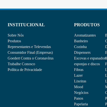
INSTITUCIONAL
PRODUTOS
Sobre Nós
Aromatizantes
B
Produtos
Banheiro
C
Representantes e Televendas
Cozinha
D
Consumidor Final (Empresas)
Dispensers
E
Goedert Contra o Coronavírus
Escovas e espanadore
E
Trabalhe Conosco
esponjas e discos
F
Política de Privacidade
Fibras
L
Lazer
L
Lixeiras
L
Mood
M
Negócios
O
Panos
P
Papelaria
P