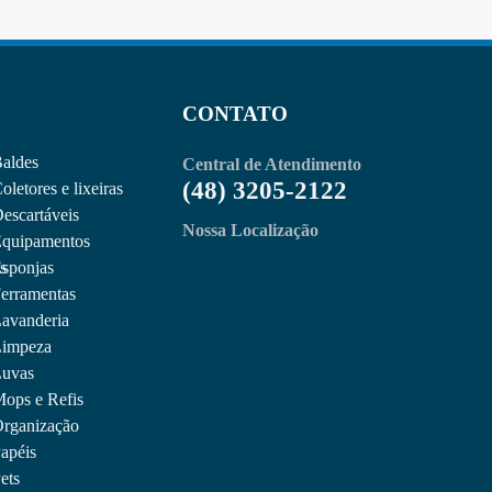
CONTATO
aldes
Central de Atendimento
(48) 3205-2122
oletores e lixeiras
escartáveis
Nossa Localização
quipamentos
s
sponjas
erramentas
avanderia
impeza
uvas
ops e Refis
rganização
apéis
ets