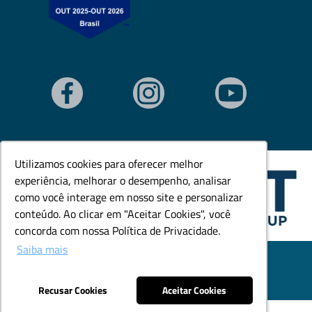
Utilizamos cookies para oferecer melhor
Utilizamos cookies para oferecer melhor
experiência, melhorar o desempenho, analisar
experiência, melhorar o desempenho, analisar
como você interage em nosso site e personalizar
como você interage em nosso site e personalizar
conteúdo. Ao clicar em "Aceitar Cookies", você
conteúdo. Ao clicar em "Aceitar Cookies", você
concorda com nossa Política de Privacidade.
concorda com nossa Política de Privacidade.
Saiba mais
Saiba mais
© Todos os direitos reservados. Goedert Ltda - CNPJ:
79.846.465/0001-18.
Desenvolvido por: Área Local
Recusar Cookies
Recusar Cookies
Aceitar Cookies
Aceitar Cookies