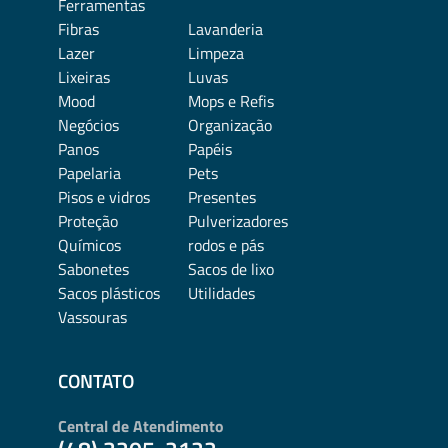
Ferramentas
Fibras
Lavanderia
Lazer
Limpeza
Lixeiras
Luvas
Mood
Mops e Refis
Negócios
Organização
Panos
Papéis
Papelaria
Pets
Pisos e vidros
Presentes
Proteção
Pulverizadores
Químicos
rodos e pás
Sabonetes
Sacos de lixo
Sacos plásticos
Utilidades
Vassouras
CONTATO
Central de Atendimento