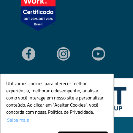
Utilizamos cookies para oferecer melhor
Utilizamos cookies para oferecer melhor
experiência, melhorar o desempenho, analisar
experiência, melhorar o desempenho, analisar
como você interage em nosso site e personalizar
como você interage em nosso site e personalizar
conteúdo. Ao clicar em "Aceitar Cookies", você
conteúdo. Ao clicar em "Aceitar Cookies", você
concorda com nossa Política de Privacidade.
concorda com nossa Política de Privacidade.
Saiba mais
Saiba mais
© Todos os direitos reservados. Goedert Ltda - CNPJ:
79.846.465/0001-18.