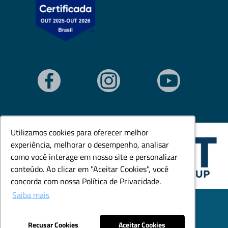
Utilizamos cookies para oferecer melhor
Utilizamos cookies para oferecer melhor
experiência, melhorar o desempenho, analisar
experiência, melhorar o desempenho, analisar
como você interage em nosso site e personalizar
como você interage em nosso site e personalizar
conteúdo. Ao clicar em "Aceitar Cookies", você
conteúdo. Ao clicar em "Aceitar Cookies", você
concorda com nossa Política de Privacidade.
concorda com nossa Política de Privacidade.
Saiba mais
Saiba mais
© Todos os direitos reservados. Goedert Ltda - CNPJ:
79.846.465/0001-18.
Desenvolvido por: Área Local
Recusar Cookies
Recusar Cookies
Aceitar Cookies
Aceitar Cookies