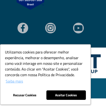
Utilizamos cookies para oferecer melhor
Utilizamos cookies para oferecer melhor
experiência, melhorar o desempenho, analisar
experiência, melhorar o desempenho, analisar
como você interage em nosso site e personalizar
como você interage em nosso site e personalizar
conteúdo. Ao clicar em "Aceitar Cookies", você
conteúdo. Ao clicar em "Aceitar Cookies", você
concorda com nossa Política de Privacidade.
concorda com nossa Política de Privacidade.
Saiba mais
Saiba mais
© Todos os direitos reservados. Goedert Ltda - CNPJ:
79.846.465/0001-18.
Desenvolvido por: Área Local
Recusar Cookies
Recusar Cookies
Aceitar Cookies
Aceitar Cookies