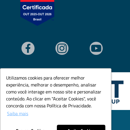
Utilizamos cookies para oferecer melhor
Utilizamos cookies para oferecer melhor
experiência, melhorar o desempenho, analisar
experiência, melhorar o desempenho, analisar
como você interage em nosso site e personalizar
como você interage em nosso site e personalizar
conteúdo. Ao clicar em "Aceitar Cookies", você
conteúdo. Ao clicar em "Aceitar Cookies", você
concorda com nossa Política de Privacidade.
concorda com nossa Política de Privacidade.
Saiba mais
Saiba mais
© Todos os direitos reservados. Goedert Ltda - CNPJ:
79.846.465/0001-18.
Desenvolvido por: Área Local