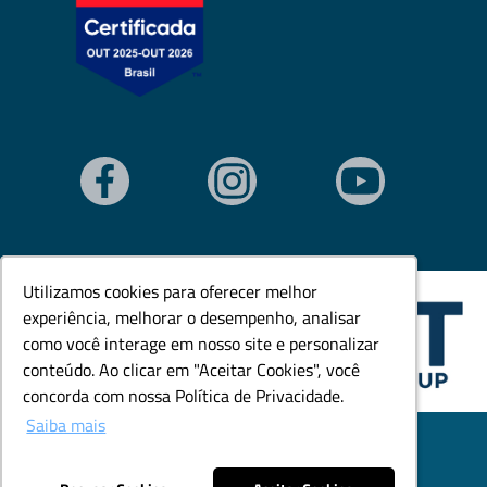
Utilizamos cookies para oferecer melhor
Utilizamos cookies para oferecer melhor
experiência, melhorar o desempenho, analisar
experiência, melhorar o desempenho, analisar
como você interage em nosso site e personalizar
como você interage em nosso site e personalizar
conteúdo. Ao clicar em "Aceitar Cookies", você
conteúdo. Ao clicar em "Aceitar Cookies", você
concorda com nossa Política de Privacidade.
concorda com nossa Política de Privacidade.
Saiba mais
Saiba mais
© Todos os direitos reservados. Goedert Ltda - CNPJ:
79.846.465/0001-18.
Desenvolvido por: Área Local