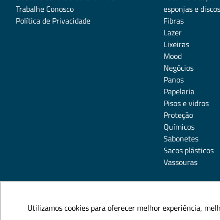
Trabalhe Conosco
esponjas e disco
Política de Privacidade
Fibras
Lazer
Lixeiras
Mood
Negócios
Panos
Papelaria
Pisos e vidros
Proteção
Químicos
Sabonetes
Sacos plásticos
Vassouras
Utilizamos cookies para oferecer melhor experiência, mel
Utilizamos cookies para oferecer melhor experiência, mel