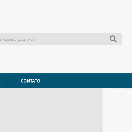
o – Laranja – Nobre
COLETORES 
Coletora
Laranja 
Referência: 3
Descrição:
CONTATO
Coletora de 
mecanizada.