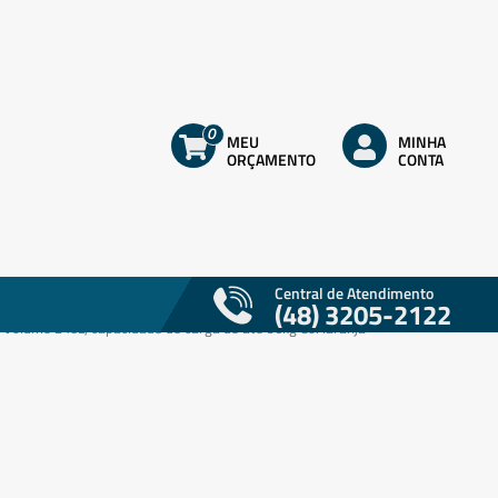
E LIXEIRAS
0
MEU
MINHA
ORÇAMENTO
CONTA
 Plástica - 240 litros - Modelo Americano -
- Nobre
0124
Central de Atendimento
lixo para uso doméstico ou profissional. Com alça para coleta
(48) 3205-2122
 Volume 240L, capacidade de carga de até 96kg Co: laranja