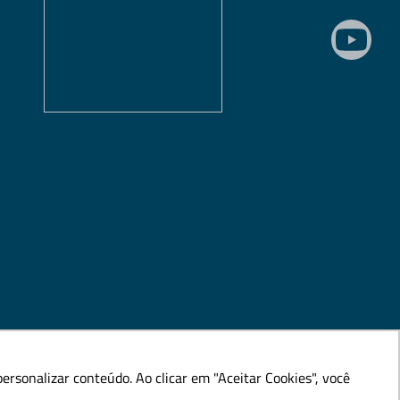
rsonalizar conteúdo. Ao clicar em "Aceitar Cookies", você
rsonalizar conteúdo. Ao clicar em "Aceitar Cookies", você