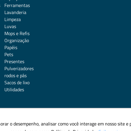
s
Ferramentas
Lavanderia
Limpeza
Luvas
Mops e Refis
Organização
Papéis
Pets
Presentes
Pulverizadores
rodos e pás
Sacos de lixo
Utilidades
horar o desempenho, analisar como você interage em nosso site e pe
horar o desempenho, analisar como você interage em nosso site e pe