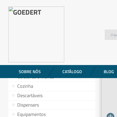
Produtos
Coletora Plástica – 240 litros – Modelo American
CATEGORIAS DE PRODUTOS
Aromatizantes
Baldes
Banheiro
SOBRE NÓS
CATÁLOGO
BLOG
Coletores e lixeiras
Cozinha
Descartáveis
Dispensers
Equipamentos