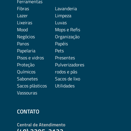
Ferramentas
Fibras
Lavanderia
Lazer
Limpeza
Lixeiras
Luvas
Mood
Mops e Refis
Negócios
Organização
Panos
Papéis
Papelaria
Pets
Pisos e vidros
Presentes
Proteção
Pulverizadores
Químicos
rodos e pás
Sabonetes
Sacos de lixo
Sacos plásticos
Utilidades
Vassouras
CONTATO
Central de Atendimento