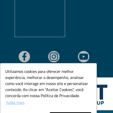
Utilizamos cookies para oferecer melhor
Utilizamos cookies para oferecer melhor
experiência, melhorar o desempenho, analisar
experiência, melhorar o desempenho, analisar
como você interage em nosso site e personalizar
como você interage em nosso site e personalizar
conteúdo. Ao clicar em "Aceitar Cookies", você
conteúdo. Ao clicar em "Aceitar Cookies", você
concorda com nossa Política de Privacidade.
concorda com nossa Política de Privacidade.
Saiba mais
Saiba mais