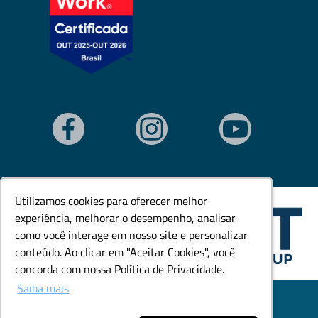
Utilizamos cookies para oferecer melhor
Utilizamos cookies para oferecer melhor
experiência, melhorar o desempenho, analisar
experiência, melhorar o desempenho, analisar
como você interage em nosso site e personalizar
como você interage em nosso site e personalizar
conteúdo. Ao clicar em "Aceitar Cookies", você
conteúdo. Ao clicar em "Aceitar Cookies", você
concorda com nossa Política de Privacidade.
concorda com nossa Política de Privacidade.
Saiba mais
Saiba mais
© Todos os direitos reservados. Goedert Ltda - CNPJ:
79.846.465/0001-18.