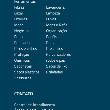
Ferramentas
Fibras
Lavanderia
Lazer
Limpeza
Lixeiras
Luvas
Mood
Mops e Refis
Negócios
Organização
Panos
Papéis
Papelaria
Pets
Pisos e vidros
Presentes
Proteção
Pulverizadores
Químicos
rodos e pás
Sabonetes
Sacos de lixo
Sacos plásticos
Utilidades
Vassouras
CONTATO
Central de Atendimento