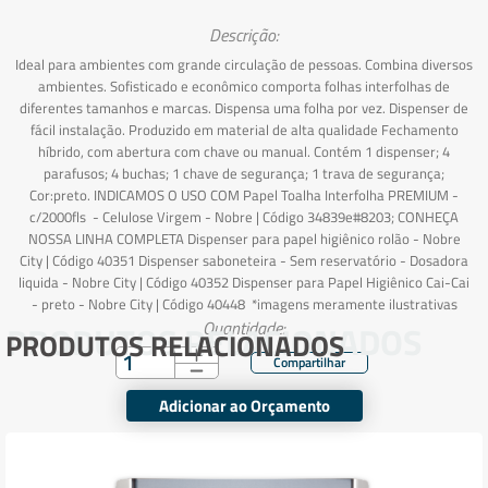
Descrição:
Ideal para ambientes com grande circulação de pessoas. Combina diversos
ambientes. Sofisticado e econômico comporta folhas interfolhas de
diferentes tamanhos e marcas. Dispensa uma folha por vez. Dispenser de
fácil instalação. Produzido em material de alta qualidade Fechamento
híbrido, com abertura com chave ou manual. Contém 1 dispenser; 4
parafusos; 4 buchas; 1 chave de segurança; 1 trava de segurança;
Cor:preto. INDICAMOS O USO COM Papel Toalha Interfolha PREMIUM -
c/2000fls - Celulose Virgem - Nobre | Código 34839e#8203; CONHEÇA
NOSSA LINHA COMPLETA Dispenser para papel higiênico rolão - Nobre
City | Código 40351 Dispenser saboneteira - Sem reservatório - Dosadora
liquida - Nobre City | Código 40352 Dispenser para Papel Higiênico Cai-Cai
- preto - Nobre City | Código 40448 *imagens meramente ilustrativas
PRODUTOS RELACIONADOS
Quantidade:
PRODUTOS RELACIONADOS
Adicionar ao Orçamento