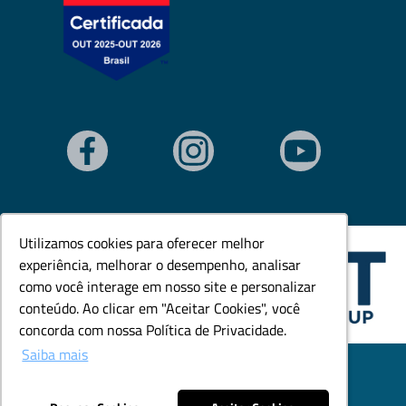
Utilizamos cookies para oferecer melhor
Utilizamos cookies para oferecer melhor
experiência, melhorar o desempenho, analisar
experiência, melhorar o desempenho, analisar
como você interage em nosso site e personalizar
como você interage em nosso site e personalizar
conteúdo. Ao clicar em "Aceitar Cookies", você
conteúdo. Ao clicar em "Aceitar Cookies", você
concorda com nossa Política de Privacidade.
concorda com nossa Política de Privacidade.
Saiba mais
Saiba mais
© Todos os direitos reservados. Goedert Ltda - CNPJ:
79.846.465/0001-18.
Desenvolvido por: Área Local