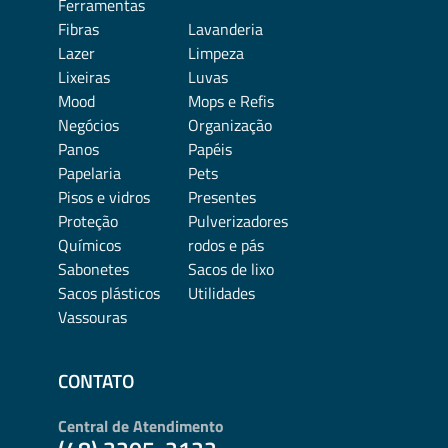
Ferramentas
Fibras
Lavanderia
Lazer
Limpeza
Lixeiras
Luvas
Mood
Mops e Refis
Negócios
Organização
Panos
Papéis
Papelaria
Pets
Pisos e vidros
Presentes
Proteção
Pulverizadores
Químicos
rodos e pás
Sabonetes
Sacos de lixo
Sacos plásticos
Utilidades
Vassouras
CONTATO
Central de Atendimento