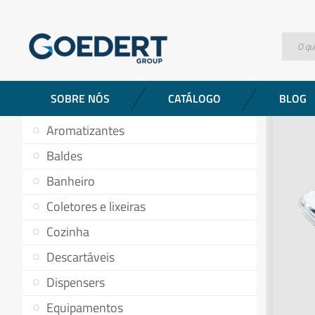
Produtos
Jogo de travessas retangulares em vidro 3 peças 
CATEGORIAS DE PRODUTOS
SOBRE NÓS
CATÁLOGO
BLOG
Aromatizantes
Baldes
Banheiro
Coletores e lixeiras
Cozinha
Descartáveis
Dispensers
Equipamentos