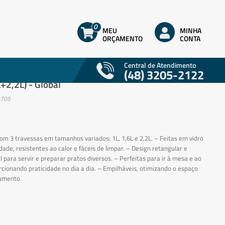
0
MEU
MINHA
ORÇAMENTO
CONTA
Central de Atendimento
(48) 3205-2122
travessas retangulares em vidro 3 peças
+2,2L) - Global
0705
om 3 travessas em tamanhos variados: 1L, 1,6L e 2,2L. – Feitas em vidro
idade, resistentes ao calor e fáceis de limpar. – Design retangular e
al para servir e preparar pratos diversos. – Perfeitas para ir à mesa e ao
rcionando praticidade no dia a dia. – Empilháveis, otimizando o espaço
amento.