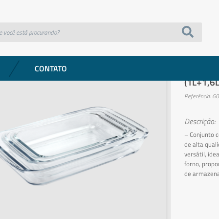
(1L+1,6L+2,2L) – Global
COZINHA
CONTATO
Jogo de 
(1L+1,6L
Referência: 6
Descrição:
– Conjunto c
de alta qual
versátil, ide
forno, propo
de armazen