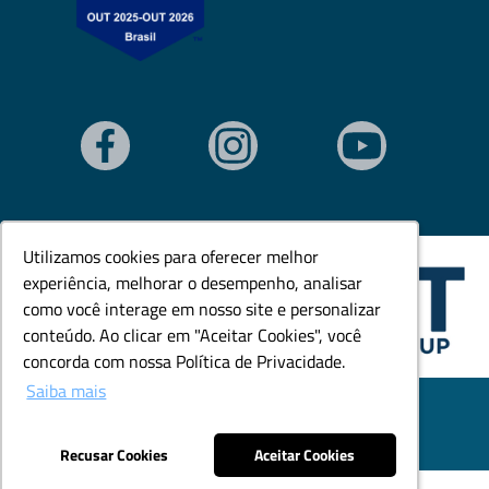
Utilizamos cookies para oferecer melhor
Utilizamos cookies para oferecer melhor
experiência, melhorar o desempenho, analisar
experiência, melhorar o desempenho, analisar
como você interage em nosso site e personalizar
como você interage em nosso site e personalizar
conteúdo. Ao clicar em "Aceitar Cookies", você
conteúdo. Ao clicar em "Aceitar Cookies", você
concorda com nossa Política de Privacidade.
concorda com nossa Política de Privacidade.
Saiba mais
Saiba mais
© Todos os direitos reservados. Goedert Ltda - CNPJ:
79.846.465/0001-18.
Desenvolvido por: Área Local
Recusar Cookies
Recusar Cookies
Aceitar Cookies
Aceitar Cookies