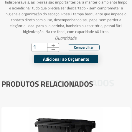
Indispensáveis, as lixeiras são importantes para manter o ambiente limpo
e acondicinar tudo que precisa ser descartado - sem comprometer a
higiene e organização do espaço. Possui tampa basculante que impede o
contato direto com o lixo, desempenhando seu papel sem perder a
elegância. Ideal para sua cozinha, banheiro ou escritório, possui fácil
higienização. Na cor fendi, com capacidade 40 litros.
Quantidade:
Adicionar ao Orçamento
PRODUTOS RELACIONADOS
PRODUTOS RELACIONADOS