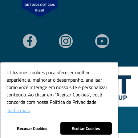
Utilizamos cookies para oferecer melhor
Utilizamos cookies para oferecer melhor
experiência, melhorar o desempenho, analisar
experiência, melhorar o desempenho, analisar
como você interage em nosso site e personalizar
como você interage em nosso site e personalizar
conteúdo. Ao clicar em "Aceitar Cookies", você
conteúdo. Ao clicar em "Aceitar Cookies", você
concorda com nossa Política de Privacidade.
concorda com nossa Política de Privacidade.
Saiba mais
Saiba mais
© Todos os direitos reservados. Goedert Ltda - CNPJ:
79.846.465/0001-18.
Desenvolvido por: Área Local
Recusar Cookies
Recusar Cookies
Aceitar Cookies
Aceitar Cookies