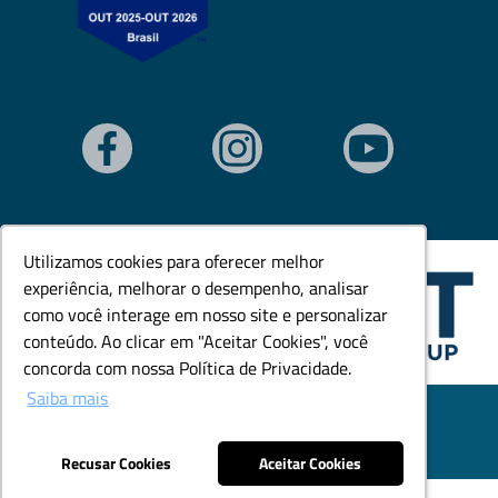
Utilizamos cookies para oferecer melhor
Utilizamos cookies para oferecer melhor
experiência, melhorar o desempenho, analisar
experiência, melhorar o desempenho, analisar
como você interage em nosso site e personalizar
como você interage em nosso site e personalizar
conteúdo. Ao clicar em "Aceitar Cookies", você
conteúdo. Ao clicar em "Aceitar Cookies", você
concorda com nossa Política de Privacidade.
concorda com nossa Política de Privacidade.
Saiba mais
Saiba mais
© Todos os direitos reservados. Goedert Ltda - CNPJ:
79.846.465/0001-18.
Desenvolvido por: Área Local
Recusar Cookies
Recusar Cookies
Aceitar Cookies
Aceitar Cookies