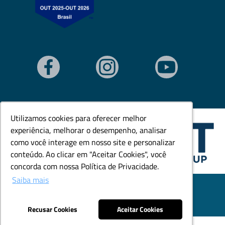
Utilizamos cookies para oferecer melhor
Utilizamos cookies para oferecer melhor
experiência, melhorar o desempenho, analisar
experiência, melhorar o desempenho, analisar
como você interage em nosso site e personalizar
como você interage em nosso site e personalizar
conteúdo. Ao clicar em "Aceitar Cookies", você
conteúdo. Ao clicar em "Aceitar Cookies", você
concorda com nossa Política de Privacidade.
concorda com nossa Política de Privacidade.
Saiba mais
Saiba mais
© Todos os direitos reservados. Goedert Ltda - CNPJ:
79.846.465/0001-18.
Desenvolvido por: Área Local
Recusar Cookies
Recusar Cookies
Aceitar Cookies
Aceitar Cookies