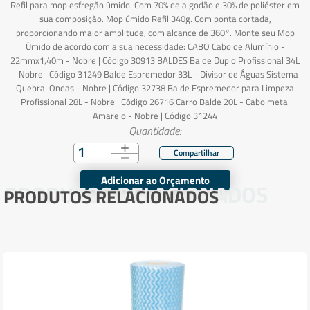
Refil para mop esfregão úmido. Com 70% de algodão e 30% de poliéster em
sua composição. Mop úmido Refil 340g. Com ponta cortada,
proporcionando maior amplitude, com alcance de 360°. Monte seu Mop
Úmido de acordo com a sua necessidade: CABO Cabo de Alumínio -
22mmx1,40m - Nobre | Código 30913 BALDES Balde Duplo Profissional 34L
- Nobre | Código 31249 Balde Espremedor 33L - Divisor de Águas Sistema
Quebra-Ondas - Nobre | Código 32738 Balde Espremedor para Limpeza
Profissional 28L - Nobre | Código 26716 Carro Balde 20L - Cabo metal
Amarelo - Nobre | Código 31244
Quantidade:
Adicionar ao Orçamento
PRODUTOS RELACIONADOS
PRODUTOS RELACIONADOS