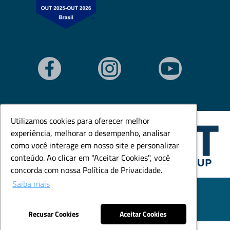
Utilizamos cookies para oferecer melhor
Utilizamos cookies para oferecer melhor
experiência, melhorar o desempenho, analisar
experiência, melhorar o desempenho, analisar
como você interage em nosso site e personalizar
como você interage em nosso site e personalizar
conteúdo. Ao clicar em "Aceitar Cookies", você
conteúdo. Ao clicar em "Aceitar Cookies", você
concorda com nossa Política de Privacidade.
concorda com nossa Política de Privacidade.
Saiba mais
Saiba mais
© Todos os direitos reservados. Goedert Ltda - CNPJ:
79.846.465/0001-18.
Desenvolvido por: Área Local
Recusar Cookies
Recusar Cookies
Aceitar Cookies
Aceitar Cookies