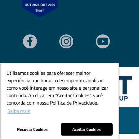
Utilizamos cookies para oferecer melhor
Utilizamos cookies para oferecer melhor
experiência, melhorar o desempenho, analisar
experiência, melhorar o desempenho, analisar
como você interage em nosso site e personalizar
como você interage em nosso site e personalizar
conteúdo. Ao clicar em "Aceitar Cookies", você
conteúdo. Ao clicar em "Aceitar Cookies", você
concorda com nossa Política de Privacidade.
concorda com nossa Política de Privacidade.
Saiba mais
Saiba mais
© Todos os direitos reservados. Goedert Ltda - CNPJ:
79.846.465/0001-18.
Desenvolvido por: Área Local
Recusar Cookies
Recusar Cookies
Aceitar Cookies
Aceitar Cookies