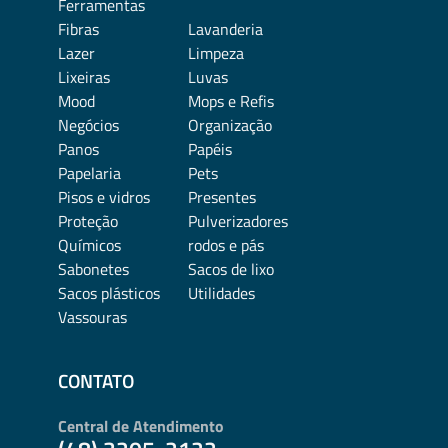
Ferramentas
Fibras
Lavanderia
Lazer
Limpeza
Lixeiras
Luvas
Mood
Mops e Refis
Negócios
Organização
Panos
Papéis
Papelaria
Pets
Pisos e vidros
Presentes
Proteção
Pulverizadores
Químicos
rodos e pás
Sabonetes
Sacos de lixo
Sacos plásticos
Utilidades
Vassouras
CONTATO
Central de Atendimento