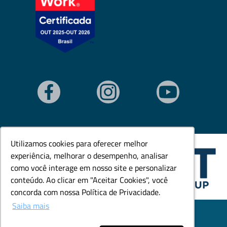
Utilizamos cookies para oferecer melhor
Utilizamos cookies para oferecer melhor
experiência, melhorar o desempenho, analisar
experiência, melhorar o desempenho, analisar
como você interage em nosso site e personalizar
como você interage em nosso site e personalizar
conteúdo. Ao clicar em "Aceitar Cookies", você
conteúdo. Ao clicar em "Aceitar Cookies", você
concorda com nossa Política de Privacidade.
concorda com nossa Política de Privacidade.
Saiba mais
Saiba mais
© Todos os direitos reservados. Goedert Ltda - CNPJ:
79.846.465/0001-18.