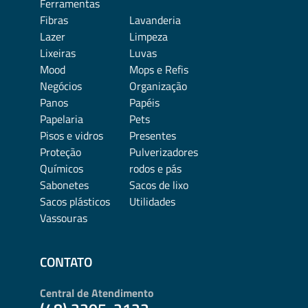
Ferramentas
Fibras
Lavanderia
Lazer
Limpeza
Lixeiras
Luvas
Mood
Mops e Refis
Negócios
Organização
Panos
Papéis
Papelaria
Pets
Pisos e vidros
Presentes
Proteção
Pulverizadores
Químicos
rodos e pás
Sabonetes
Sacos de lixo
Sacos plásticos
Utilidades
Vassouras
CONTATO
Central de Atendimento