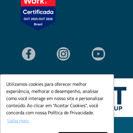
Utilizamos cookies para oferecer melhor
Utilizamos cookies para oferecer melhor
experiência, melhorar o desempenho, analisar
experiência, melhorar o desempenho, analisar
como você interage em nosso site e personalizar
como você interage em nosso site e personalizar
conteúdo. Ao clicar em "Aceitar Cookies", você
conteúdo. Ao clicar em "Aceitar Cookies", você
concorda com nossa Política de Privacidade.
concorda com nossa Política de Privacidade.
Saiba mais
Saiba mais
© Todos os direitos reservados. Goedert Ltda - CNPJ:
79.846.465/0001-18.