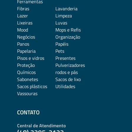
Ferramentas
Fibras
Lavanderia
Lazer
Limpeza
Lixeiras
Luvas
Mood
Mops e Refis
Negócios
Organização
Panos
Papéis
Papelaria
Pets
Pisos e vidros
Presentes
Proteção
Pulverizadores
Químicos
rodos e pás
Sabonetes
Sacos de lixo
Sacos plásticos
Utilidades
Vassouras
CONTATO
Central de Atendimento