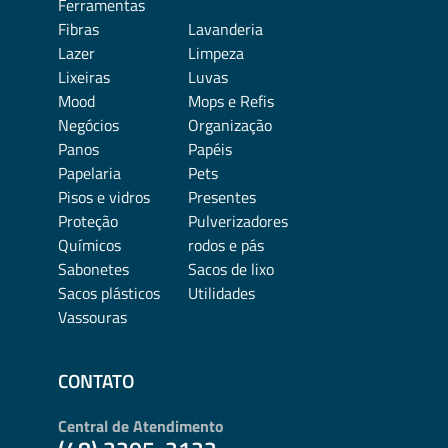
Ferramentas
Fibras
Lavanderia
Lazer
Limpeza
Lixeiras
Luvas
Mood
Mops e Refis
Negócios
Organização
Panos
Papéis
Papelaria
Pets
Pisos e vidros
Presentes
Proteção
Pulverizadores
Químicos
rodos e pás
Sabonetes
Sacos de lixo
Sacos plásticos
Utilidades
Vassouras
CONTATO
Central de Atendimento