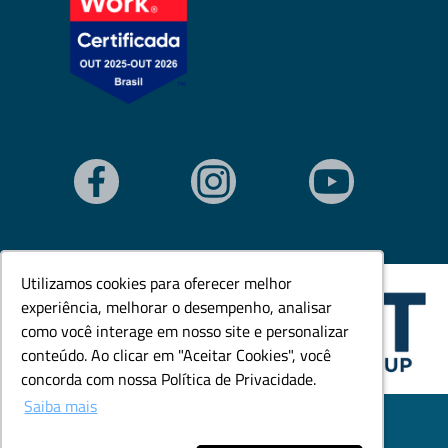
Utilizamos cookies para oferecer melhor
Utilizamos cookies para oferecer melhor
experiência, melhorar o desempenho, analisar
experiência, melhorar o desempenho, analisar
como você interage em nosso site e personalizar
como você interage em nosso site e personalizar
conteúdo. Ao clicar em "Aceitar Cookies", você
conteúdo. Ao clicar em "Aceitar Cookies", você
concorda com nossa Política de Privacidade.
concorda com nossa Política de Privacidade.
Saiba mais
Saiba mais
© Todos os direitos reservados. Goedert Ltda - CNPJ:
79.846.465/0001-18.