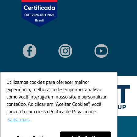
Utilizamos cookies para oferecer melhor
Utilizamos cookies para oferecer melhor
experiência, melhorar o desempenho, analisar
experiência, melhorar o desempenho, analisar
como você interage em nosso site e personalizar
como você interage em nosso site e personalizar
conteúdo. Ao clicar em "Aceitar Cookies", você
conteúdo. Ao clicar em "Aceitar Cookies", você
concorda com nossa Política de Privacidade.
concorda com nossa Política de Privacidade.
Saiba mais
Saiba mais
© Todos os direitos reservados. Goedert Ltda - CNPJ:
79.846.465/0001-18.
Desenvolvido por: Área Local