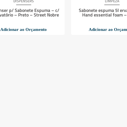
DISPENSERS
LIMPEZA
nser p/ Sabonete Espuma – c/
Sabonete espuma 5l erv
vatório – Preto – Street Nobre
Hand essential foam 
Adicionar ao Orçamento
Adicionar ao Orçam