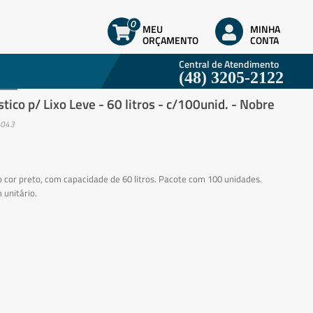
0
MEU
MINHA
ORÇAMENTO
CONTA
Central de Atendimento
(48) 3205-2122
stico p/ Lixo Leve - 60 litros - c/100unid. - Nobre
9043
o cor preto, com capacidade de 60 litros. Pacote com 100 unidades.
 unitário.