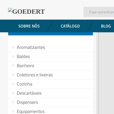
Produtos
Saco Plástico p/ Lixo Leve – 60 litros – c/100uni
SOBRE NÓS
CATÁLOGO
BLOG
CATEGORIAS DE PRODUTOS
Aromatizantes
Baldes
Banheiro
Coletores e lixeiras
Cozinha
Descartáveis
Dispensers
Equipamentos