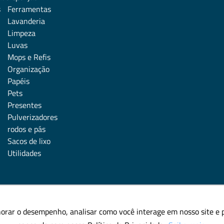
s
Ferramentas
Lavanderia
Limpeza
Luvas
Mops e Refis
Organização
Papéis
Pets
Presentes
Pulverizadores
rodos e pás
Sacos de lixo
Utilidades
horar o desempenho, analisar como você interage em nosso site e pe
horar o desempenho, analisar como você interage em nosso site e pe