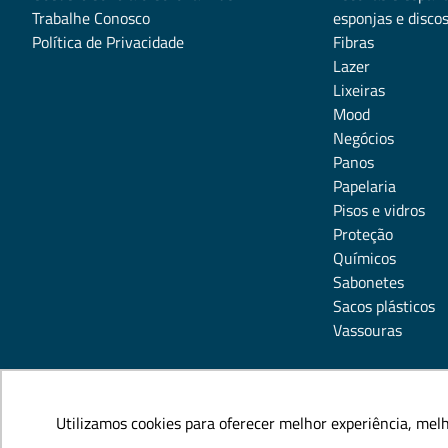
Trabalhe Conosco
esponjas e disco
Política de Privacidade
Fibras
Lazer
Lixeiras
Mood
Negócios
Panos
Papelaria
Pisos e vidros
Proteção
Químicos
Sabonetes
Sacos plásticos
Vassouras
Utilizamos cookies para oferecer melhor experiência, mel
Utilizamos cookies para oferecer melhor experiência, mel