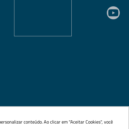
rsonalizar conteúdo. Ao clicar em "Aceitar Cookies", você
rsonalizar conteúdo. Ao clicar em "Aceitar Cookies", você