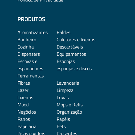
PRODUTOS
Aromatizantes
Baldes
Banheiro
Coletores e lixeiras
Cozinha
Descartáveis
Dispensers
Equipamentos
Escovas e
Esponjas
espanadores
esponjas e discos
Ferramentas
Fibras
Lavanderia
Lazer
Limpeza
Lixeiras
Luvas
Mood
Mops e Refis
Negócios
Organização
Panos
Papéis
Papelaria
Pets
Pisos e vidros
Presentes