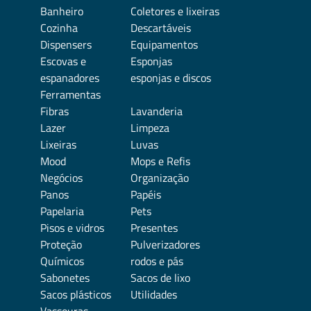
Banheiro
Coletores e lixeiras
Cozinha
Descartáveis
Dispensers
Equipamentos
Escovas e
Esponjas
espanadores
esponjas e discos
Ferramentas
Fibras
Lavanderia
Lazer
Limpeza
Lixeiras
Luvas
Mood
Mops e Refis
Negócios
Organização
Panos
Papéis
Papelaria
Pets
Pisos e vidros
Presentes
Proteção
Pulverizadores
Químicos
rodos e pás
Sabonetes
Sacos de lixo
Sacos plásticos
Utilidades
Vassouras