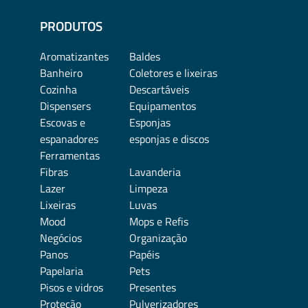
PRODUTOS
Aromatizantes
Baldes
Banheiro
Coletores e lixeiras
Cozinha
Descartáveis
Dispensers
Equipamentos
Escovas e
Esponjas
espanadores
esponjas e discos
Ferramentas
Fibras
Lavanderia
Lazer
Limpeza
Lixeiras
Luvas
Mood
Mops e Refis
Negócios
Organização
Panos
Papéis
Papelaria
Pets
Pisos e vidros
Presentes
Proteção
Pulverizadores