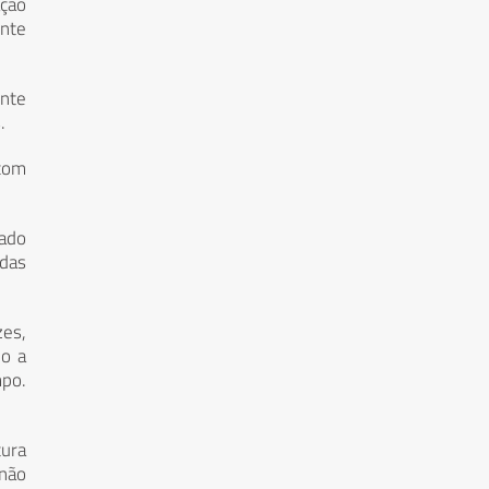
ação
nte
ente
.
 com
rado
 das
zes,
do a
mpo.
tura
 não