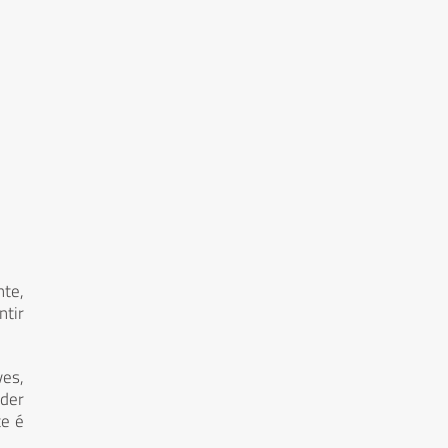
te,
ntir
ves,
der
te é