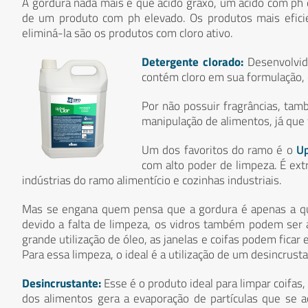
A gordura nada mais é que ácido graxo, um ácido com ph 
de um produto com ph elevado. Os produtos mais efici
eliminá-la são os produtos com cloro ativo.
Detergente clorado:
Desenvolvid
contém cloro em sua formulação, 
Por não possuir fragrâncias, ta
manipulação de alimentos, já que 
Um dos favoritos do ramo é o
Up
com alto poder de limpeza. É ext
indústrias do ramo alimentício e cozinhas industriais.
Mas se engana quem pensa que a gordura é apenas a que 
devido a falta de limpeza, os vidros também podem ser a
grande utilização de óleo, as janelas e coifas podem fic
Para essa limpeza, o ideal é a utilização de um desincrusta
Desincrustante:
Esse é o produto ideal para limpar coifas,
dos alimentos gera a evaporação de partículas que se 