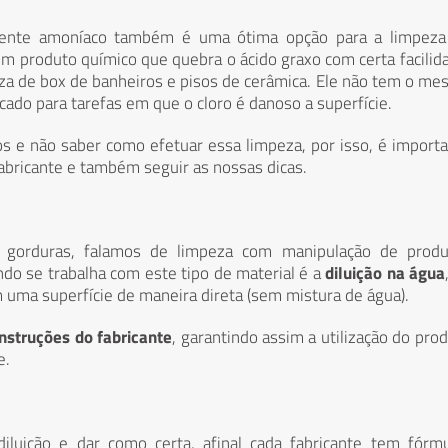
ente amoníaco também é uma ótima opção para a limpeza
um produto químico que quebra o ácido graxo com certa facilid
eza de box de banheiros e pisos de cerâmica. Ele não tem o m
ado para tarefas em que o cloro é danoso a superfície.
s e não saber como efetuar essa limpeza, por isso, é import
abricante e também seguir as nossas dicas.
 gorduras, falamos de limpeza com manipulação de produ
do se trabalha com este tipo de material é a
diluição na água
 uma superfície de maneira direta (sem mistura de água).
instruções do fabricante
, garantindo assim a utilização do pro
e.
uição e dar como certa, afinal cada fabricante tem fórmu