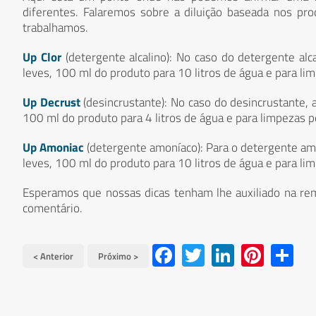
diferentes. Falaremos sobre a diluição baseada nos pr
trabalhamos.
Up Clor
(detergente alcalino): No caso do detergente alca
leves, 100 ml do produto para 10 litros de água e para li
Up Decrust
(desincrustante): No caso do desincrustante, 
100 ml do produto para 4 litros de água e para limpezas p
Up Amoniac
(detergente amoníaco): Para o detergente amo
leves, 100 ml do produto para 10 litros de água e para li
Esperamos que nossas dicas tenham lhe auxiliado na re
comentário.
Facebook
Twitter
LinkedIn
Pinterest
Share
< Anterior
Próximo >