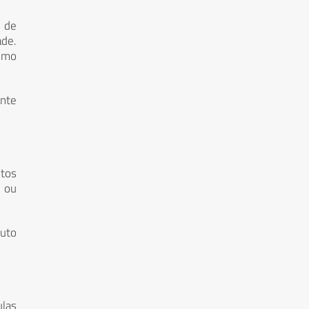
 de
ade.
esmo
ante
tos
, ou
duto
las