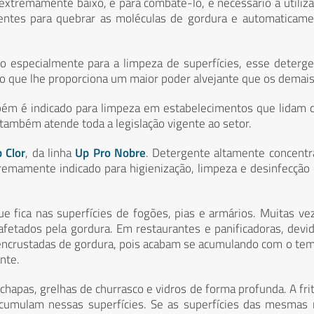
extremamente baixo, e para combatê-lo, é necessário a utiliz
entes para quebrar as moléculas de gordura e automaticame
o especialmente para a limpeza
de superfícies, esse deterg
o que lhe proporciona um maior poder alvejante que os demais
mbém é indicado para limpeza em estabelecimentos que lidam
também atende toda a legislação vigente ao setor.
 Clor
, da linha
Up Pro Nobre
. Detergente altamente concent
remamente indicado para higienização, limpeza e desinfecção
fica nas superfícies de fogões, pias e armários. Muitas ve
fetados pela gordura. Em restaurantes e panificadoras, devi
ar encrustadas de gordura, pois acabam se acumulando com o te
nte.
 chapas, grelhas de churrasco e vidros de forma profunda. A fri
acumulam nessas superfícies. Se as superfícies das mesmas