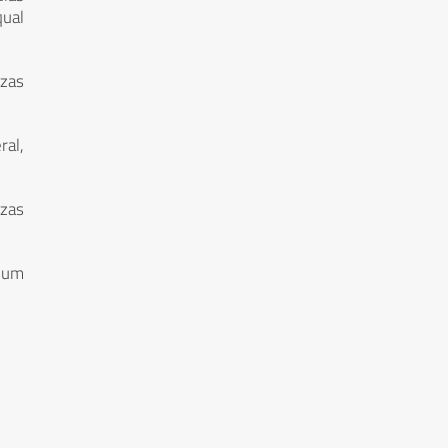
qual
ezas
ral,
ezas
e um