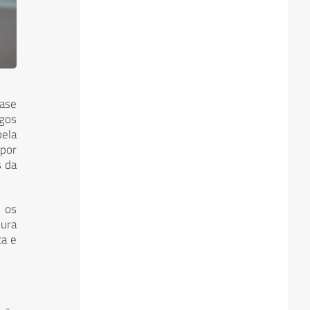
ase
ngos
pela
apor
s da
 os
ura
ta e