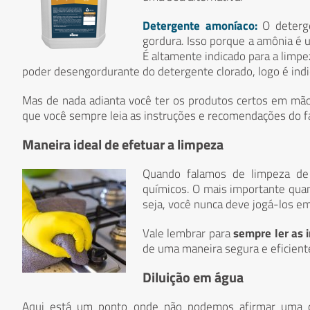
Detergente amoníaco:
O deterg
gordura. Isso porque a amônia é 
É altamente indicado para a limp
poder desengordurante do detergente clorado, logo é indic
Mas de nada adianta você ter os produtos certos em mão
que você sempre leia as instruções e recomendações do f
Maneira ideal de efetuar a limpeza
Quando falamos de limpeza de
químicos. O mais importante quan
seja, você nunca deve jogá-los em
Vale lembrar para
sempre ler as 
de uma maneira segura e eficient
Diluição em água
Aqui está um ponto onde não podemos afirmar uma dil