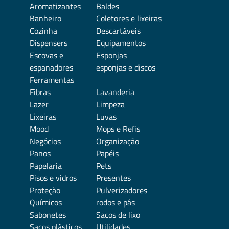
Aromatizantes
Baldes
Banheiro
Coletores e lixeiras
Cozinha
Descartáveis
Dispensers
Equipamentos
Escovas e
Esponjas
espanadores
esponjas e discos
Ferramentas
Fibras
Lavanderia
Lazer
Limpeza
Lixeiras
Luvas
Mood
Mops e Refis
Negócios
Organização
Panos
Papéis
Papelaria
Pets
Pisos e vidros
Presentes
Proteção
Pulverizadores
Químicos
rodos e pás
Sabonetes
Sacos de lixo
Sacos plásticos
Utilidades