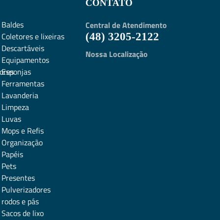
CONTATO
Baldes
Central de Atendimento
Coletores e lixeiras
(48) 3205-2122
Descartáveis
Nossa Localização
Equipamentos
ores
Esponjas
Ferramentas
Lavanderia
Limpeza
Luvas
Mops e Refis
Organização
Papéis
Pets
Presentes
Pulverizadores
rodos e pás
Sacos de lixo