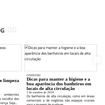
 BLOG
OG
CONTEÚDO
D
Dicas para manter a higiene e a
V
e limpeza
boa aparência dos banheiros em
a
locais de alta circulação
n
1 de outubro de 2024
1 
 ambientes
Os banheiros de alta circulação, como em áreas
A
a escolha dos
comerciais e de negócios são espaços cruciais
r
ença. Seja...
para a imagem de qualquer...
ma