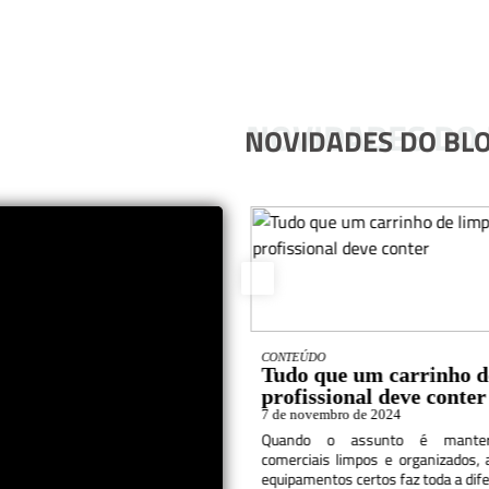
NOVIDADES DO
NOVIDADES DO BL
CONTEÚDO
aromatizantes de
Tudo que um carrinho d
 melhoram a
profissional deve conter
ia comercial
7 de novembro de 2024
o de 2024
Quando o assunto é manter
de uma empresa pode impactar
comerciais limpos e organizados, 
a percepção dos clientes e até
equipamentos certos faz toda a difer
sempenho dos colaboradores.