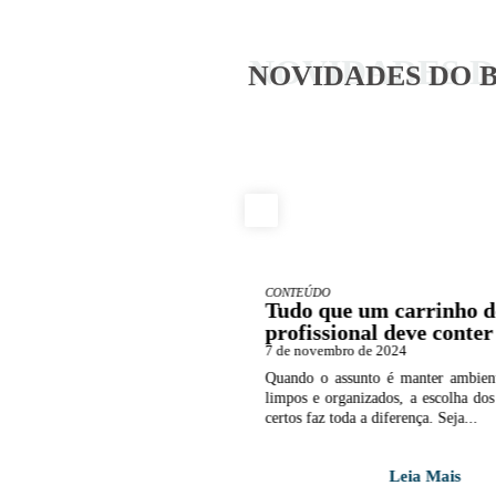
NOVIDADES 
NOVIDADES DO 
CONTEÚDO
aromatizantes de
Tudo que um carrinho d
 melhoram a
profissional deve conter
ia comercial
7 de novembro de 2024
o de 2024
Quando o assunto é manter ambient
de uma empresa pode impactar
limpos e organizados, a escolha do
percepção dos clientes e até mesmo o
certos faz toda a diferença. Seja...
 colaboradores. Entre...
Leia Mais
Leia Mais