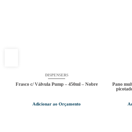
DISPENSERS
 –
Frasco c/ Válvula Pump – 450ml – Nobre
Pano mult
picotad
Adicionar ao Orçamento
Ad