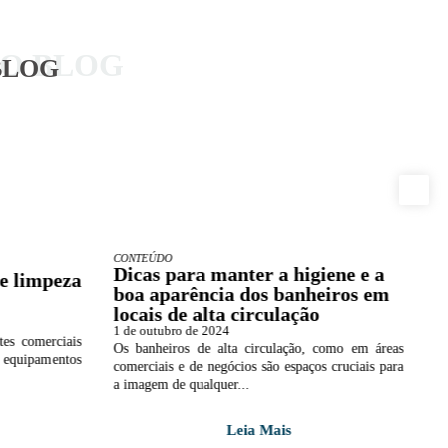
DO BLOG
BLOG
CONTEÚDO
D
Dicas para manter a higiene e a
V
e limpeza
boa aparência dos banheiros em
a
locais de alta circulação
n
1 de outubro de 2024
1 
es comerciais
Os banheiros de alta circulação, como em áreas
A
s equipamentos
comerciais e de negócios são espaços cruciais para
r
a imagem de qualquer...
ma
Leia Mais