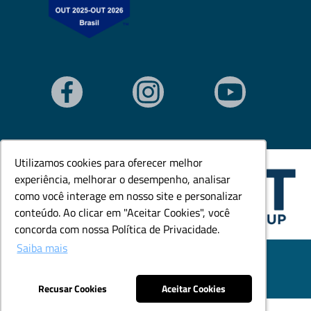
Utilizamos cookies para oferecer melhor
Utilizamos cookies para oferecer melhor
experiência, melhorar o desempenho, analisar
experiência, melhorar o desempenho, analisar
como você interage em nosso site e personalizar
como você interage em nosso site e personalizar
conteúdo. Ao clicar em "Aceitar Cookies", você
conteúdo. Ao clicar em "Aceitar Cookies", você
concorda com nossa Política de Privacidade.
concorda com nossa Política de Privacidade.
Saiba mais
Saiba mais
© Todos os direitos reservados. Goedert Ltda - CNPJ:
79.846.465/0001-18.
Desenvolvido por: Área Local
Recusar Cookies
Recusar Cookies
Aceitar Cookies
Aceitar Cookies