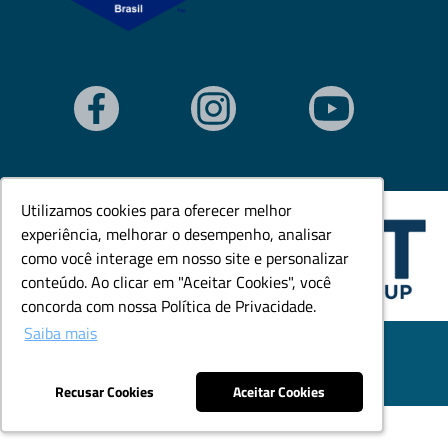
Utilizamos cookies para oferecer melhor
Utilizamos cookies para oferecer melhor
experiência, melhorar o desempenho, analisar
experiência, melhorar o desempenho, analisar
como você interage em nosso site e personalizar
como você interage em nosso site e personalizar
conteúdo. Ao clicar em "Aceitar Cookies", você
conteúdo. Ao clicar em "Aceitar Cookies", você
concorda com nossa Política de Privacidade.
concorda com nossa Política de Privacidade.
Saiba mais
Saiba mais
© Todos os direitos reservados. Goedert Ltda - CNPJ:
79.846.465/0001-18.
Desenvolvido por: Área Local
Recusar Cookies
Recusar Cookies
Aceitar Cookies
Aceitar Cookies