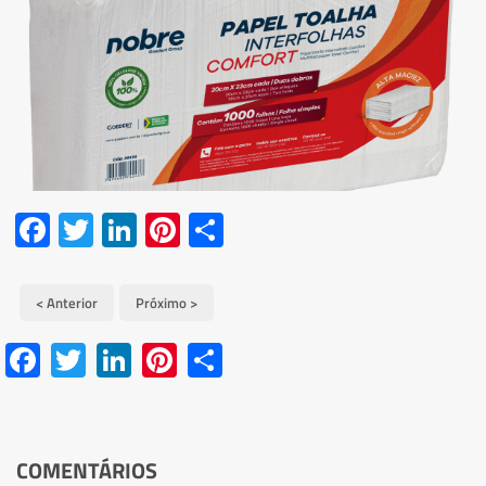
Facebook
Twitter
LinkedIn
Pinterest
Share
< Anterior
Próximo >
Facebook
Twitter
LinkedIn
Pinterest
Share
COMENTÁRIOS