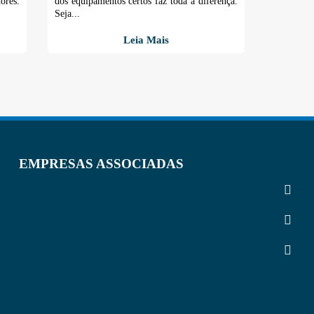
res.
dos equipamentos certos faz toda a diferença.
Seja...
Leia Mais
EMPRESAS ASSOCIADAS