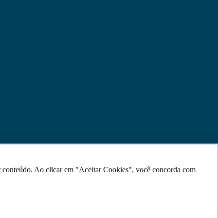
ar conteúdo. Ao clicar em "Aceitar Cookies", você concorda com
ar conteúdo. Ao clicar em "Aceitar Cookies", você concorda com