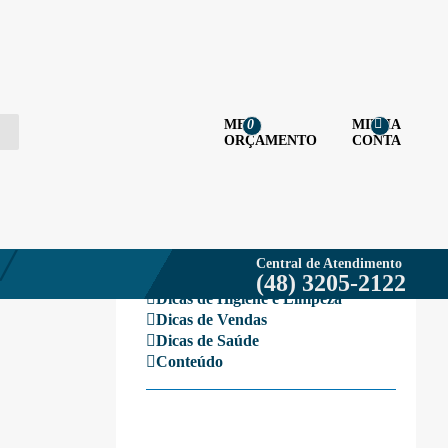
MEU
MINHA
0
ORÇAMENTO
CONTA
CATEGORIAS
Testes
Eventos
Central de Atendimento
E-books
(48) 3205-2122
Dicas de Higiene e Limpeza
Dicas de Vendas
Dicas de Saúde
Conteúdo