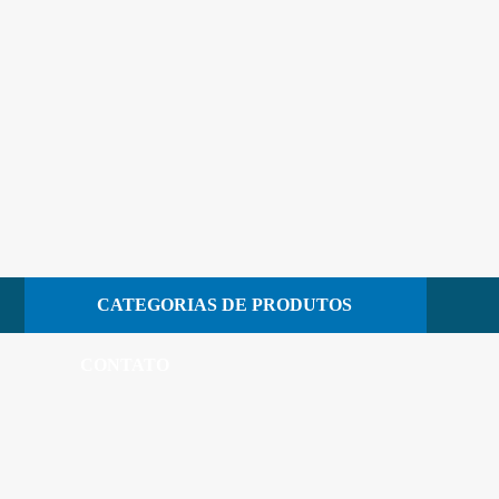
Materiais
Fotos – 38868 – Pano de Microfibra Azul 60cm X 
Fotos - 38868 - Pano de Microfibra Azu
19 de fevereiro de 2024
CATEGORIAS DE PRODUTOS
CONTATO