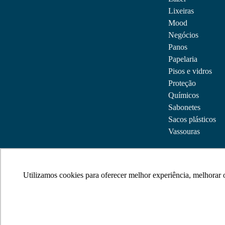
Lixeiras
Mood
Negócios
Panos
Papelaria
Pisos e vidros
Proteção
Químicos
Sabonetes
Sacos plásticos
Vassouras
Utilizamos cookies para oferecer melhor experiência, melhorar
Utilizamos cookies para oferecer melhor experiência, melhorar