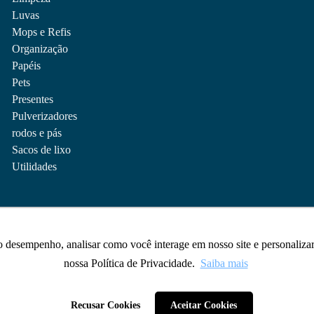
Luvas
Mops e Refis
Organização
Papéis
Pets
Presentes
Pulverizadores
rodos e pás
Sacos de lixo
Utilidades
 o desempenho, analisar como você interage em nosso site e personaliz
 o desempenho, analisar como você interage em nosso site e personaliz
nossa Política de Privacidade.
nossa Política de Privacidade.
Saiba mais
Saiba mais
Recusar Cookies
Recusar Cookies
Aceitar Cookies
Aceitar Cookies