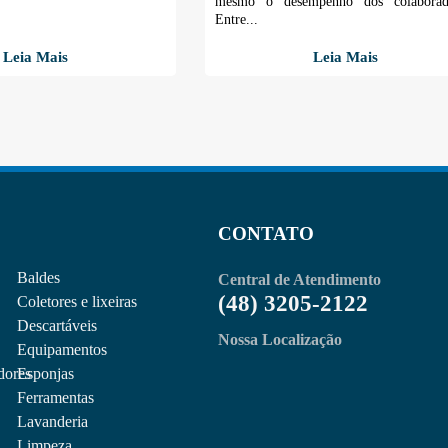
mesmo o desempenho dos colaborado
Entre...
Leia Mais
Leia Mais
CONTATO
Baldes
Central de Atendimento
(48) 3205-2122
Coletores e lixeiras
Descartáveis
Nossa Localização
Equipamentos
dores
Esponjas
Ferramentas
Lavanderia
Limpeza