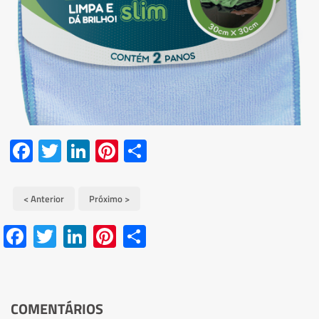
Facebook
Twitter
LinkedIn
Pinterest
Share
< Anterior
Próximo >
Facebook
Twitter
LinkedIn
Pinterest
Share
COMENTÁRIOS