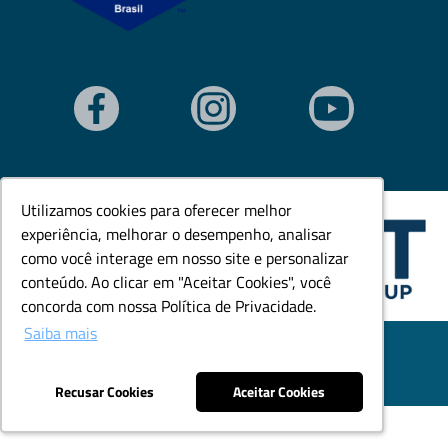
Utilizamos cookies para oferecer melhor
Utilizamos cookies para oferecer melhor
experiência, melhorar o desempenho, analisar
experiência, melhorar o desempenho, analisar
como você interage em nosso site e personalizar
como você interage em nosso site e personalizar
conteúdo. Ao clicar em "Aceitar Cookies", você
conteúdo. Ao clicar em "Aceitar Cookies", você
concorda com nossa Política de Privacidade.
concorda com nossa Política de Privacidade.
Saiba mais
Saiba mais
© Todos os direitos reservados. Goedert Ltda - CNPJ:
79.846.465/0001-18.
Desenvolvido por: Área Local
Recusar Cookies
Recusar Cookies
Aceitar Cookies
Aceitar Cookies