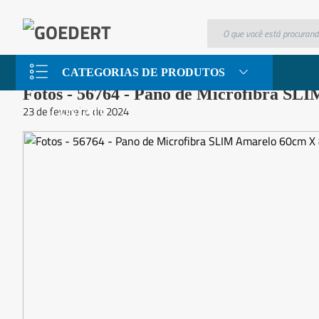
Materiais
Fotos – 56764 – Pano de Microfibra SLIM Amarel
CATEGORIAS DE PRODUTOS
Fotos - 56764 - Pano de Microfibra SL
23 de fevereiro de 2024
CONTATO