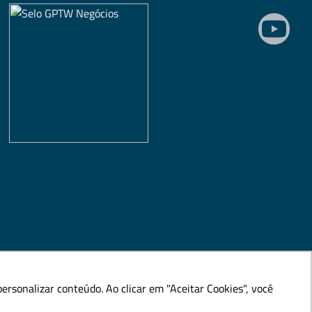
rsonalizar conteúdo. Ao clicar em "Aceitar Cookies", você
rsonalizar conteúdo. Ao clicar em "Aceitar Cookies", você