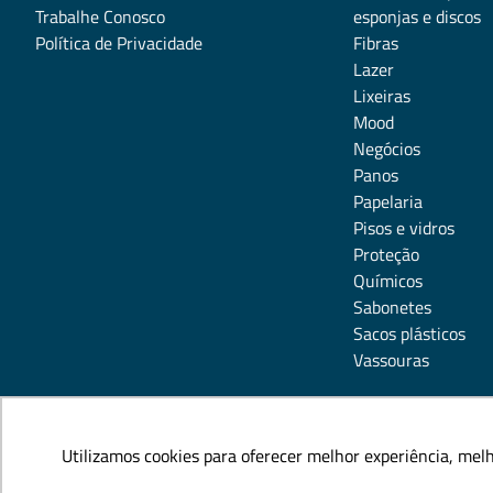
Trabalhe Conosco
esponjas e discos
Política de Privacidade
Fibras
Lazer
Lixeiras
Mood
Negócios
Panos
Papelaria
Pisos e vidros
Proteção
Químicos
Sabonetes
Sacos plásticos
Vassouras
Utilizamos cookies para oferecer melhor experiência, mel
Utilizamos cookies para oferecer melhor experiência, mel