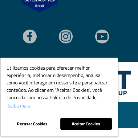
Utilizamos cookies para oferecer melhor
Utilizamos cookies para oferecer melhor
experiência, melhorar o desempenho, analisar
experiência, melhorar o desempenho, analisar
como você interage em nosso site e personalizar
como você interage em nosso site e personalizar
conteúdo. Ao clicar em "Aceitar Cookies", você
conteúdo. Ao clicar em "Aceitar Cookies", você
concorda com nossa Política de Privacidade.
concorda com nossa Política de Privacidade.
Saiba mais
Saiba mais
© Todos os direitos reservados. Goedert Ltda - CNPJ:
79.846.465/0001-18.
Desenvolvido por: Área Local
Recusar Cookies
Recusar Cookies
Aceitar Cookies
Aceitar Cookies