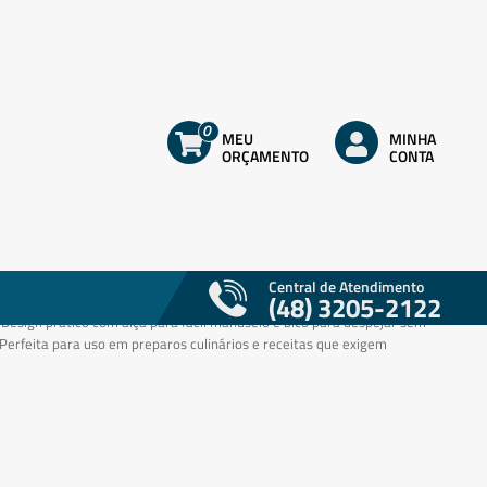
0
MEU
MINHA
ORÇAMENTO
CONTA
didora em vidro com graduação 1000ml - Global
0700
e de 1000ml, ideal para uso em receitas variadas. – Graduação em
Central de Atendimento
(48) 3205-2122
ara medidas exatas e eficientes. – Fabricada em vidro resistente e de alta
 Design prático com alça para fácil manuseio e bico para despejar sem
Perfeita para uso em preparos culinários e receitas que exigem