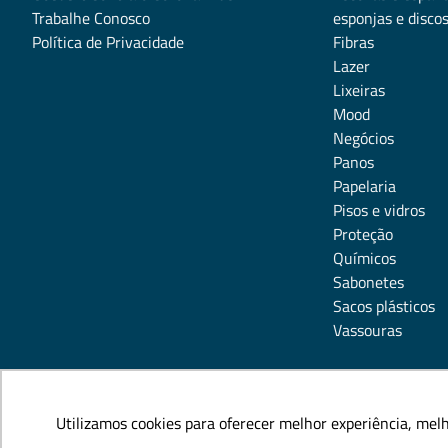
Trabalhe Conosco
esponjas e disco
Política de Privacidade
Fibras
Lazer
Lixeiras
Mood
Negócios
Panos
Papelaria
Pisos e vidros
Proteção
Químicos
Sabonetes
Sacos plásticos
Vassouras
Utilizamos cookies para oferecer melhor experiência, mel
Utilizamos cookies para oferecer melhor experiência, mel