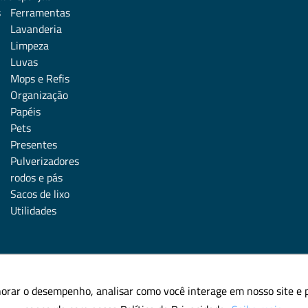
s
Ferramentas
Lavanderia
Limpeza
Luvas
Mops e Refis
Organização
Papéis
Pets
Presentes
Pulverizadores
rodos e pás
Sacos de lixo
Utilidades
horar o desempenho, analisar como você interage em nosso site e pe
horar o desempenho, analisar como você interage em nosso site e pe