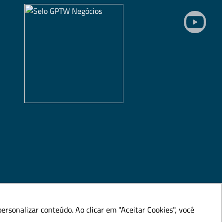
rsonalizar conteúdo. Ao clicar em "Aceitar Cookies", você
rsonalizar conteúdo. Ao clicar em "Aceitar Cookies", você