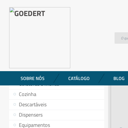
Produtos
Jarra medidora em vidro com graduação 1000ml –
CATEGORIAS DE PRODUTOS
Aromatizantes
Baldes
Banheiro
SOBRE NÓS
CATÁLOGO
BLOG
Coletores e lixeiras
Cozinha
Descartáveis
Dispensers
Equipamentos