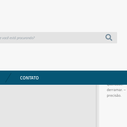
 Global
COZINHA
Jarra me
Referência: 6
Descrição:
– Capacidad
CONTATO
mililitros p
qualidade. –
derramar. – 
precisão.