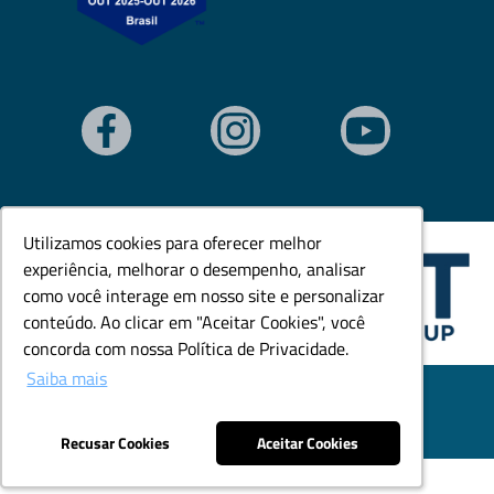
Utilizamos cookies para oferecer melhor
Utilizamos cookies para oferecer melhor
experiência, melhorar o desempenho, analisar
experiência, melhorar o desempenho, analisar
como você interage em nosso site e personalizar
como você interage em nosso site e personalizar
conteúdo. Ao clicar em "Aceitar Cookies", você
conteúdo. Ao clicar em "Aceitar Cookies", você
concorda com nossa Política de Privacidade.
concorda com nossa Política de Privacidade.
Saiba mais
Saiba mais
© Todos os direitos reservados. Goedert Ltda - CNPJ:
79.846.465/0001-18.
Desenvolvido por: Área Local
Recusar Cookies
Recusar Cookies
Aceitar Cookies
Aceitar Cookies