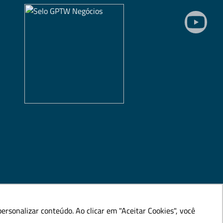
rsonalizar conteúdo. Ao clicar em "Aceitar Cookies", você
rsonalizar conteúdo. Ao clicar em "Aceitar Cookies", você