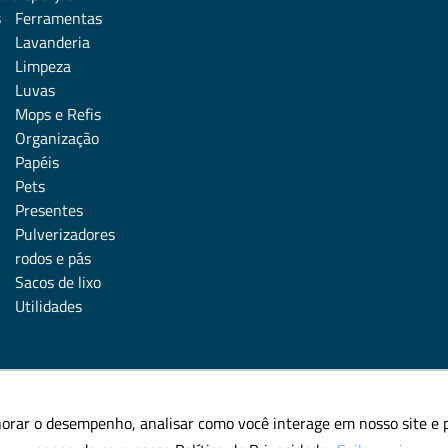
s
Ferramentas
Lavanderia
Limpeza
Luvas
Mops e Refis
Organização
Papéis
Pets
Presentes
Pulverizadores
rodos e pás
Sacos de lixo
Utilidades
horar o desempenho, analisar como você interage em nosso site e pe
horar o desempenho, analisar como você interage em nosso site e pe