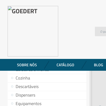
Produtos
Papel higienico rolao c/8x10cm.x300m. (fardo/br
CATEGORIAS DE PRODUTOS
Aromatizantes
Baldes
Banheiro
SOBRE NÓS
CATÁLOGO
BLOG
Coletores e lixeiras
Cozinha
Descartáveis
Dispensers
Equipamentos