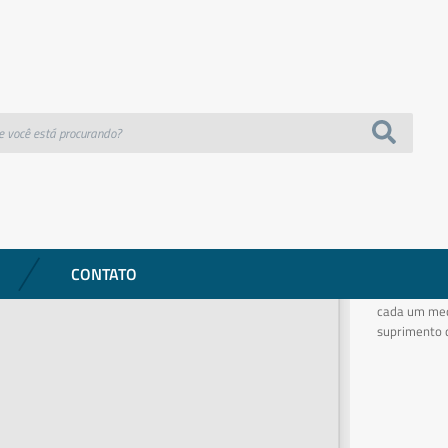
anco celulose virgem)BRA – Nobre
BANHEIRO
Papel hi
celulose
Referência: 5
Descrição:
Maximize a e
CONTATO
comercial ou
cada um med
suprimento d