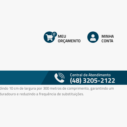
0
MEU
MINHA
ORÇAMENTO
CONTA
gienico rolao c/8x10cm.x300m. (fardo/branco
 virgem)BRA - Nobre
9876
Central de Atendimento
ficiência e o conforto nos banheiros de seu escritório, estabelecimento
(48) 3205-2122
 evento com nosso Papel Higiênico Rolão. Cada fardo contém 8 rolos,
indo 10 cm de largura por 300 metros de comprimento, garantindo um
uradouro e reduzindo a frequência de substituições.