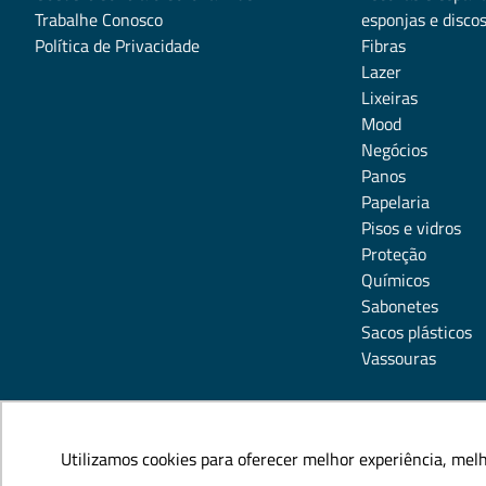
Trabalhe Conosco
esponjas e disco
Política de Privacidade
Fibras
Lazer
Lixeiras
Mood
Negócios
Panos
Papelaria
Pisos e vidros
Proteção
Químicos
Sabonetes
Sacos plásticos
Vassouras
Utilizamos cookies para oferecer melhor experiência, mel
Utilizamos cookies para oferecer melhor experiência, mel