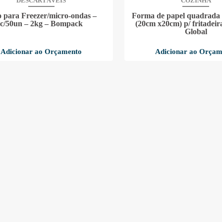
DESCARTÁVEIS
COZINHA
o para Freezer/micro-ondas –
Forma de papel quadrada 
c/50un – 2kg – Bompack
(20cm x20cm) p/ fritadeira
Global
Adicionar ao Orçamento
Adicionar ao Orçam