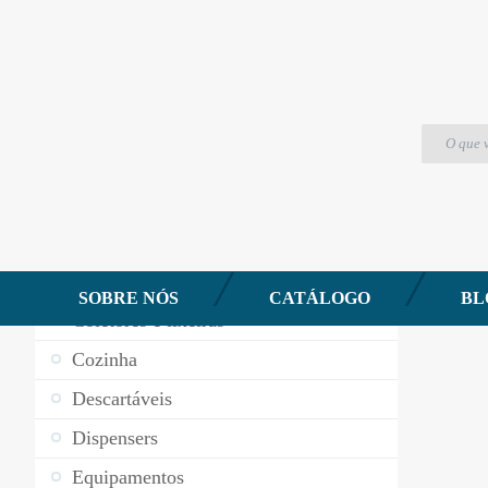
Produtos
Saco Freezer – 5kg – 50 unidades – Bompack
CATEGORIAS DE PRODUTOS
Aromatizantes
Baldes
Banheiro
SOBRE NÓS
CATÁLOGO
BL
Coletores e lixeiras
Cozinha
Descartáveis
Dispensers
Equipamentos