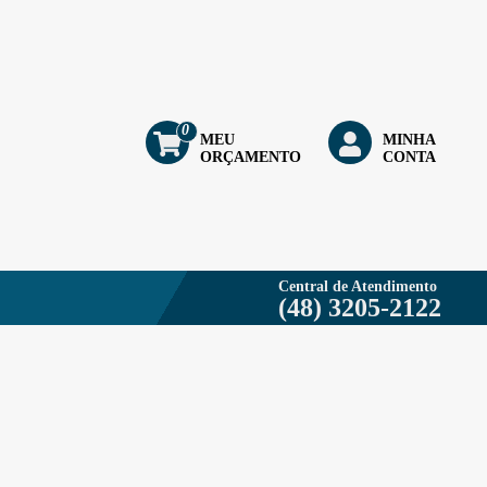
VEIS
0
MEU
MINHA
ezer - 5kg - 50 unidades - Bompack
ORÇAMENTO
CONTA
3746
ra Freezer e microondas 5kg Bompack É Ideal para o uso de alimentos.
perecível - validade indeterminada; mantenha fora do alcance das crianças
Central de Atendimento
 processo acéptico, sem contato manual com polietileno virgem e atóxico.
(48) 3205-2122
 Capacidade 5Kg Possui 50 unidades