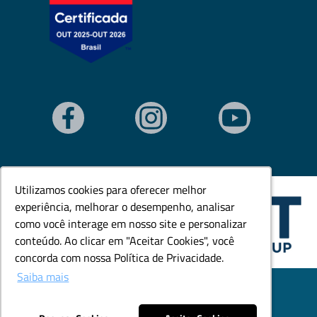
Utilizamos cookies para oferecer melhor
Utilizamos cookies para oferecer melhor
experiência, melhorar o desempenho, analisar
experiência, melhorar o desempenho, analisar
como você interage em nosso site e personalizar
como você interage em nosso site e personalizar
conteúdo. Ao clicar em "Aceitar Cookies", você
conteúdo. Ao clicar em "Aceitar Cookies", você
concorda com nossa Política de Privacidade.
concorda com nossa Política de Privacidade.
Saiba mais
Saiba mais
© Todos os direitos reservados. Goedert Ltda - CNPJ:
79.846.465/0001-18.
Desenvolvido por: Área Local