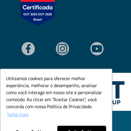
Utilizamos cookies para oferecer melhor
Utilizamos cookies para oferecer melhor
experiência, melhorar o desempenho, analisar
experiência, melhorar o desempenho, analisar
como você interage em nosso site e personalizar
como você interage em nosso site e personalizar
conteúdo. Ao clicar em "Aceitar Cookies", você
conteúdo. Ao clicar em "Aceitar Cookies", você
concorda com nossa Política de Privacidade.
concorda com nossa Política de Privacidade.
Saiba mais
Saiba mais
© Todos os direitos reservados. Goedert Ltda - CNPJ:
79.846.465/0001-18.
Desenvolvido por: Área Local