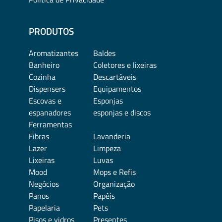
PRODUTOS
Aromatizantes
Baldes
Banheiro
Coletores e lixeiras
Cozinha
Descartáveis
Dispensers
Equipamentos
Escovas e
Esponjas
espanadores
esponjas e discos
Ferramentas
Fibras
Lavanderia
Lazer
Limpeza
Lixeiras
Luvas
Mood
Mops e Refis
Negócios
Organização
Panos
Papéis
Papelaria
Pets
Pisos e vidros
Presentes