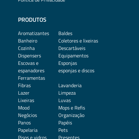
PRODUTOS
Aromatizantes
Baldes
Banheiro
Coletores e lixeiras
Cozinha
Descartáveis
Dispensers
Equipamentos
Escovas e
Esponjas
espanadores
esponjas e discos
Ferramentas
Fibras
Lavanderia
Lazer
Limpeza
Lixeiras
Luvas
Mood
Mops e Refis
Negócios
Organização
Panos
Papéis
Papelaria
Pets
Pisos e vidros
Presentes