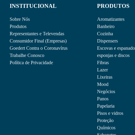
Equipamentos
INSTITUCIONAL
PRODUTOS
Espanador Soft – de Microfibra – Nobre
Adicionar ao Orçamento
Sobre Nós
Aromatizantes
Produtos
Banheiro
Equipamentos
Mop Úmido Rosqueado – Mopinho – No
Representantes e Televendas
Cozinha
Consumidor Final (Empresas)
Dispensers
Adicionar ao Orçamento
Goedert Contra o Coronavírus
Escovas e espanado
Trabalhe Conosco
esponjas e discos
Política de Privacidade
Fibras
Lazer
Lixeiras
Mood
Negócios
Equipamentos
Panos
Rodo Duplo 50cm – Azul Petróleo – Mul
Papelaria
Adicionar ao Orçamento
Pisos e vidros
Proteção
Equipamentos
Mop Úmido Ponta Dobrada c/ Loop e Ci
Químicos
Sabonetes