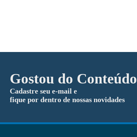
Equipamentos
Vassoura esfrega e seca (2 em 1 escov
Adicionar ao Orçamento
Coletores e lixeiras
Gostou do Conteúd
Base lixeira papacopo tampografada – 
Adicionar ao Orçamento
Cadastre seu e-mail e
fique por dentro de nossas novidades