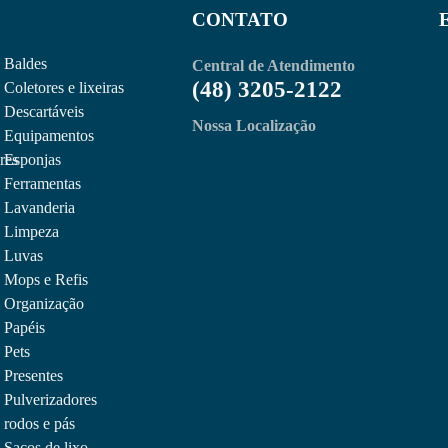
da limpeza superficial. Cada...
CONTATO
Leia Mais
Baldes
Central de Atendimento
(48) 3205-2122
Coletores e lixeiras
bre
Descartáveis
Nossa Localização
Equipamentos
res
Esponjas
Ferramentas
Lavanderia
Limpeza
Luvas
Mops e Refis
Organização
Papéis
tirodo Nobre
Pets
Presentes
Pulverizadores
nta – 290g – Nobre
rodos e pás
Sacos de lixo