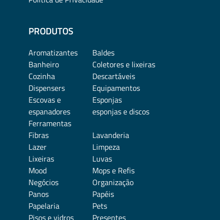
PRODUTOS
Aromatizantes
Baldes
Banheiro
Coletores e lixeiras
Cozinha
Descartáveis
Dispensers
Equipamentos
Escovas e
Esponjas
espanadores
esponjas e discos
Ferramentas
Fibras
Lavanderia
Lazer
Limpeza
Lixeiras
Luvas
Mood
Mops e Refis
Negócios
Organização
Panos
Papéis
Papelaria
Pets
Pisos e vidros
Presentes