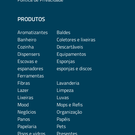
PRODUTOS
Aromatizantes
Baldes
Banheiro
Coletores e lixeiras
Cozinha
Descartáveis
Dispensers
Equipamentos
Escovas e
Esponjas
espanadores
esponjas e discos
Ferramentas
Fibras
Lavanderia
Lazer
Limpeza
Lixeiras
Luvas
Mood
Mops e Refis
Negócios
Organização
Panos
Papéis
Papelaria
Pets
Pisos e vidros
Presentes